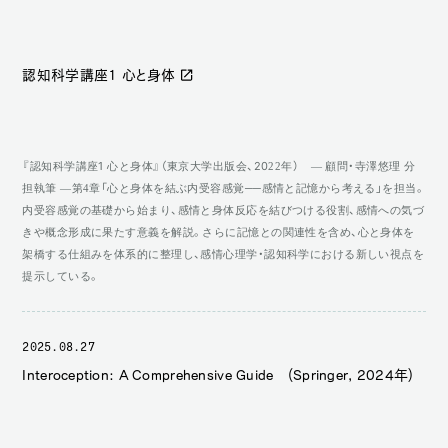
認知科学講座1 心と身体
『認知科学講座1 心と身体』（東京大学出版会、2022年） ― 顧問・寺澤悠理 分
担執筆 ―第4章「心と身体を結ぶ内受容感覚──感情と記憶から考える」を担当。
内受容感覚の基礎から始まり、感情と身体反応を結びつける役割、感情への気づ
きや概念形成に果たす意義を解説。さらに記憶との関連性を含め、心と身体を
架橋する仕組みを体系的に整理し、感情心理学・認知科学における新しい視点を
提示している。
2025.08.27
Interoception: A Comprehensive Guide (Springer, 2024年)