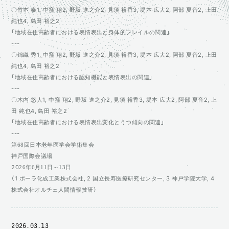
〇竹本 泰1, 中窪 翔2, 野坂 進之介2, 見須 裕香3, 堤本 広大2, 阿部 夏音2, 上田
純也4, 島田 裕之2
「地域在住高齢者における表情表出と身体的フレイルの関連」
---
〇錦織 秀1, 中窪 翔2, 野坂 進之介2, 見須 裕香3, 堤本 広大2, 阿部 夏音2, 上田
純也4, 島田 裕之2
「地域在住高齢者における認知機能と表情表出の関連」
---
〇木内 悠人1, 中窪 翔2, 野坂 進之介2, 見須 裕香3, 堤本 広大2, 阿部 夏音2, 上
田 純也4, 島田 裕之2
「地域在住高齢者における表情表出変化とうつ傾向の関連」
---
第68回日本老年医学会学術集会
神戸国際会議場
2026年6月11日～13日
（1 ポーラ化成工業株式会社, 2 国立長寿医療研究センター, 3 神戸学院大学, 4
株式会社オルチェ人間情報技研）
2026.03.13