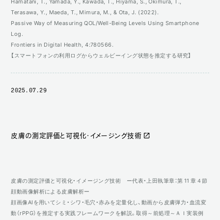
Hamatani, T., Yamada, Y., Kawada, T., Hiyama, S., Okimura, T.,
Terasawa, Y., Maeda, T., Mimura, M., & Ota, J. (2022).
Passive Way of Measuring QOL/Well-Being Levels Using Smartphone
Log.
Frontiers in Digital Health, 4:780566.
【スマートフォンの利用ログからウェルビーイング状態を推定する研究】
2025.07.29
皮膚の測定評価と可視化・イメージング技術
皮膚の測定評価と可視化・イメージング技術 ー代表・上田執筆章：第 11 章４節
顔動画像解析による皮膚解析ー
顔画像AIを用いてシミ・シワ・毛穴・赤みを定量化し、動画から皮膚弾力・血流変
動（rPPG）を推定する実践フレームワークを解説。取得～前処理～ＡＩ実装例