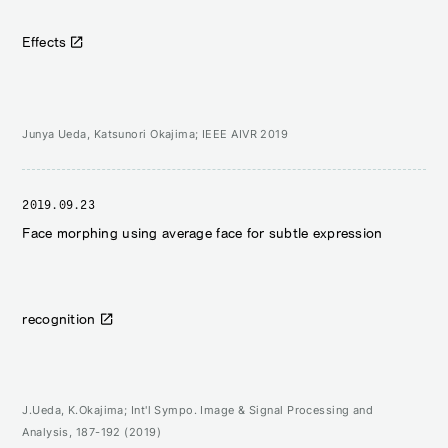
Effects
Junya Ueda, Katsunori Okajima; IEEE AIVR 2019
2019.09.23
Face morphing using average face for subtle expression
recognition
J.Ueda, K.Okajima; Int'l Sympo. Image & Signal Processing and
Analysis, 187-192 (2019)