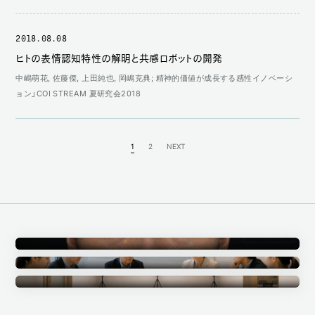
2018.08.08
ヒトの表情認知特性の解明と共感ロボットの開発
中嶋萌花, 佐藤傑, 上田純也, 岡嶋克典; 精神的価値が成長する感性イノベーシ
ョン」COI STREAM 夏研究会2018
1
2
NEXT
Annotation
アノテーション事業
Ethics Committee
倫理審査委員会
Measurement Studio
計測スタジオ