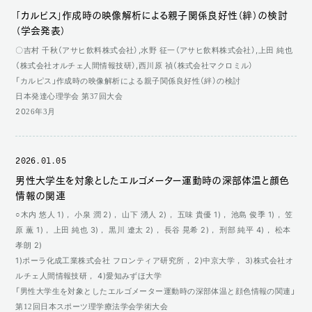
「カルピス」作成時の映像解析による親子関係良好性（絆）の検討
（学会発表）
〇吉村 千秋（アサヒ飲料株式会社）,水野 征一（アサヒ飲料株式会社）,上田 純也
（株式会社オルチェ人間情報技研）,西川原 禎（株式会社マクロミル）
「カルピス」作成時の映像解析による親子関係良好性（絆）の検討
日本発達心理学会 第37回大会
2026年3月
2026.01.05
男性大学生を対象としたエルゴメーター運動時の深部体温と顔色
情報の関連
○木内 悠人 1)， 小泉 潤 2)， 山下 湧人 2)， 五味 貴優 1)， 池島 俊季 1)， 笠
原 薫 1)， 上田 純也 3)， 黒川 遼太 2)， 長谷 晃希 2)， 刑部 純平 4)， 松本
孝朗 2)
1)ポーラ化成工業株式会社 フロンティア研究所， 2)中京大学， 3)株式会社オ
ルチェ人間情報技研， 4)愛知みずほ大学
「男性大学生を対象としたエルゴメーター運動時の深部体温と顔色情報の関連」
第12回日本スポーツ理学療法学会学術大会