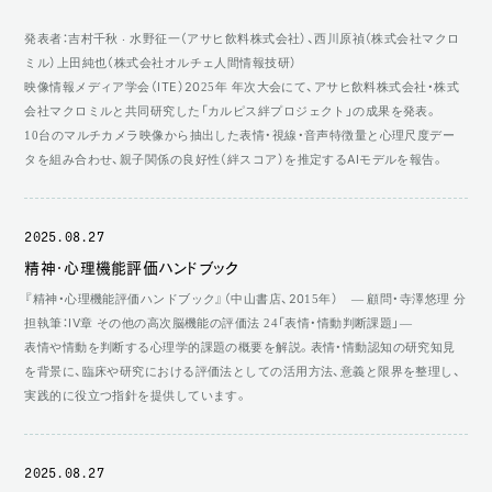
発表者：吉村千秋 ‧ ⽔野征⼀（アサヒ飲料株式会社）、⻄川原禎（株式会社マクロ
ミル）上⽥純也（株式会社オルチェ⼈間情報技研）
映像情報メディア学会（ITE）2025年 年次大会にて、アサヒ飲料株式会社・株式
会社マクロミルと共同研究した「カルピス絆プロジェクト」の成果を発表。
10台のマルチカメラ映像から抽出した表情・視線・音声特徴量と心理尺度デー
タを組み合わせ、親子関係の良好性（絆スコア）を推定するAIモデルを報告。
2025.08.27
精神・心理機能評価ハンドブック
『精神・心理機能評価ハンドブック』（中山書店、2015年） ― 顧問・寺澤悠理 分
担執筆：IV章 その他の高次脳機能の評価法 24「表情・情動判断課題」―
表情や情動を判断する心理学的課題の概要を解説。表情・情動認知の研究知見
を背景に、臨床や研究における評価法としての活用方法、意義と限界を整理し、
実践的に役立つ指針を提供しています。
2025.08.27