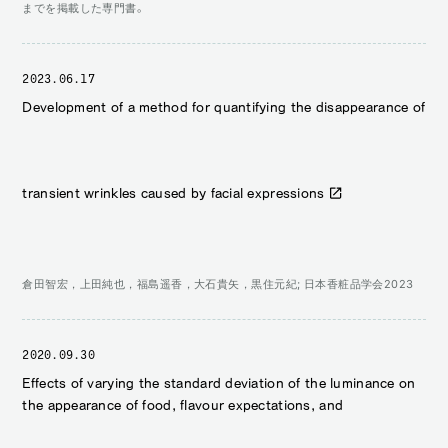
までを掲載した専門書。
2023.06.17
Development of a method for quantifying the disappearance of
transient wrinkles caused by facial expressions
倉田智宏，上田純也，福島遥香，大石貴矢，黒住元紀; 日本香粧品学会2023
2020.09.30
Effects of varying the standard deviation of the luminance on
the appearance of food, flavour expectations, and