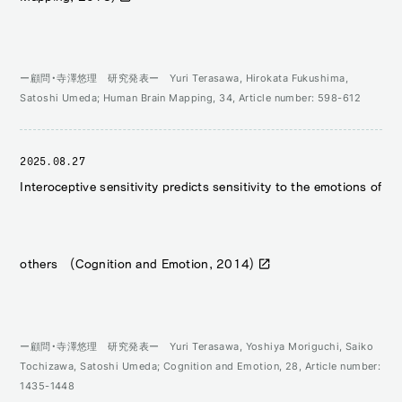
ー顧問・寺澤悠理 研究発表ー Yuri Terasawa, Hirokata Fukushima,
Satoshi Umeda; Human Brain Mapping, 34, Article number: 598-612
2025.08.27
Interoceptive sensitivity predicts sensitivity to the emotions of
others (Cognition and Emotion, 2014)
ー顧問・寺澤悠理 研究発表ー Yuri Terasawa, Yoshiya Moriguchi, Saiko
Tochizawa, Satoshi Umeda; Cognition and Emotion, 28, Article number:
1435-1448