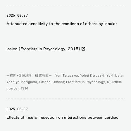
2025.08.27
Attenuated sensitivity to the emotions of others by insular
lesion (Frontiers in Psychology, 2015)
ー顧問・寺澤悠理 研究発表ー Yuri Terasawa, Yohei Kurosaki, Yuki Ibata,
Yoshiya Moriguchi, Satoshi Umeda; Frontiers in Psychology, 6, Article
number: 1314
2025.08.27
Effects of insular resection on interactions between cardiac