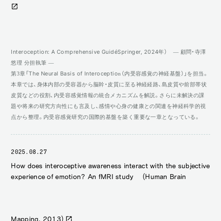
Interoception: A Comprehensive Guide（Springer, 2024年） ― 顧問・寺澤
悠理 分担執筆 ―
第3章「The Neural Basis of Interoception（内受容感覚の神経基盤）」を担当。
本章では、身体内部の受容器から脳幹・皮質に至る神経経路、島皮質や前部帯状
皮質などの役割、内受容感覚情報の統合メカニズムを解説。さらに未解決の課
題や将来の研究方向性にも言及し、感情や心身の健康との関連を神経科学的視
点から整理。内受容感覚研究の国際的基盤を築く重要な一章となっている。
2025.08.27
How does interoceptive awareness interact with the subjective
experience of emotion? An fMRI study (Human Brain
Mapping, 2013)