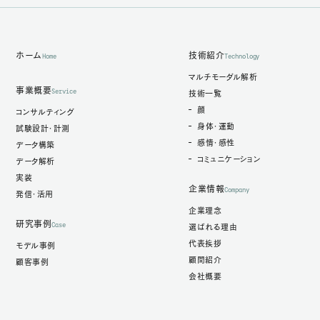
ホーム
技術紹介
Home
Technology
マルチモーダル解析
事業概要
Service
技術一覧
顔
コンサルティング
身体・運動
試験設計・計測
感情・感性
データ構築
コミュニケーション
データ解析
実装
企業情報
Company
発信・活用
企業理念
研究事例
Case
選ばれる理由
代表挨拶
モデル事例
顧問紹介
顧客事例
会社概要